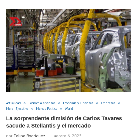
Actualidad
Economía finanzas
Economía y Finanzas
Empresas
Mujer Ejecutiva
Mundo Político
World
La sorprendente dimisión de Carlos Tavares
sacude a Stellantis y el mercado
por
Felipe Rodríguez
agosto 6, 2025