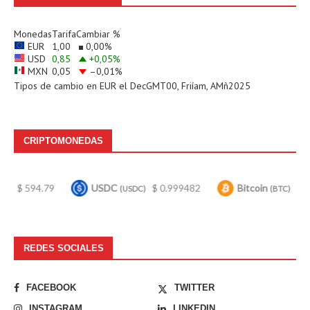
Monedas
Tarifa
Cambiar %
EUR
1,00
0,00
%
USD
0,85
+0,05
%
MXN
0,05
–0,01
%
Tipos de cambio en
EUR
el DecGMT00, Friíam, AMñ2025
CRIPTOMONEDAS
USDC
$ 0.999482
Bitcoin
$ 64,829.00
E
(USDC)
(BTC)
REDES SOCIALES
FACEBOOK
TWITTER
INSTAGRAM
LINKEDIN