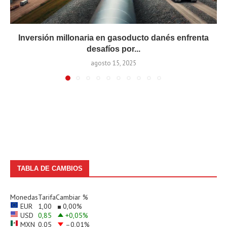
Inversión millonaria en gasoducto danés enfrenta
desafíos por...
agosto 15, 2025
TABLA DE CAMBIOS
Monedas
Tarifa
Cambiar %
EUR
1,00
0,00
%
USD
0,85
+0,05
%
MXN
0,05
–0,01
%