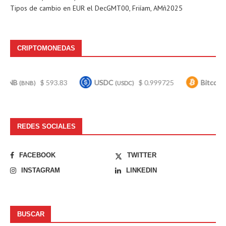
Tipos de cambio en
EUR
el DecGMT00, Friíam, AMñ2025
CRIPTOMONEDAS
$ 593.83
USDC
$ 0.999725
Bitcoin
$ 6
B)
(USDC)
(BTC)
REDES SOCIALES
FACEBOOK
TWITTER
INSTAGRAM
LINKEDIN
BUSCAR