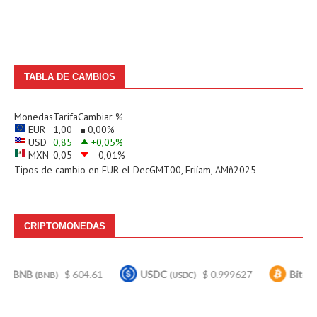
TABLA DE CAMBIOS
Monedas
Tarifa
Cambiar %
EUR
1,00
0,00
%
USD
0,85
+0,05
%
MXN
0,05
–0,01
%
Tipos de cambio en
EUR
el DecGMT00, Friíam, AMñ2025
CRIPTOMONEDAS
$ 604.61
USDC
$ 0.999627
Bitcoin
$
BNB)
(USDC)
(BTC)