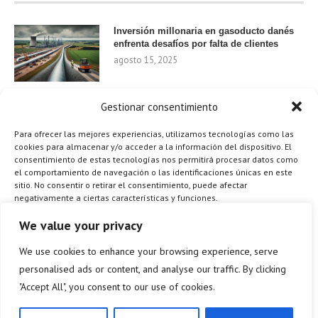
Inversión millonaria en gasoducto danés
enfrenta desafíos por falta de clientes
agosto 15, 2025
Gestionar consentimiento
Nvidia invierte 1.000 millones en startups
de IA para 2024
Para ofrecer las mejores experiencias, utilizamos tecnologías como las
agosto 9, 2025
cookies para almacenar y/o acceder a la información del dispositivo. El
consentimiento de estas tecnologías nos permitirá procesar datos como
el comportamiento de navegación o las identificaciones únicas en este
sitio. No consentir o retirar el consentimiento, puede afectar
negativamente a ciertas características y funciones.
¿Cómo el Método de Tres Sillas de Walt
Disney Puede Transformar Tu
Gestionar los servicios
We value your privacy
Productividad?
agosto 9, 2025
We use cookies to enhance your browsing experience, serve
ACEPTAR
personalised ads or content, and analyse our traffic. By clicking
"Accept All", you consent to our use of cookies.
DENEGAR