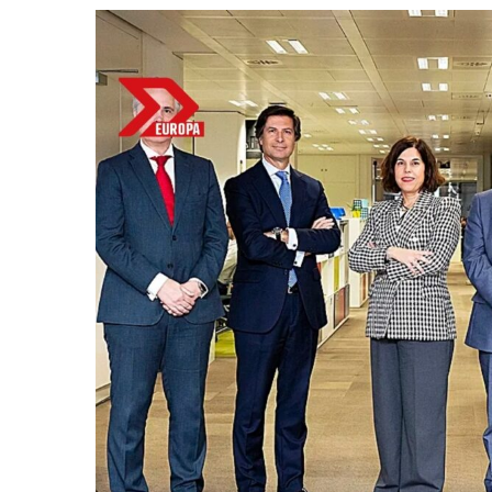
Bitcoin
$ 64,970.00
(BTC)