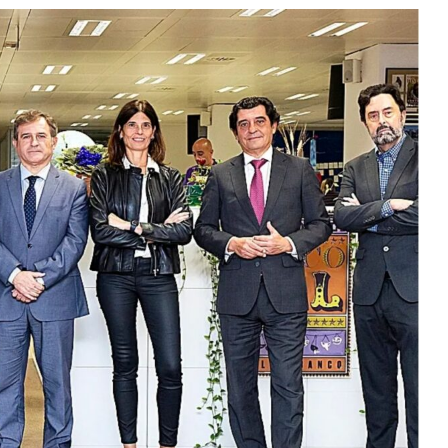
Ethereum
$ 1,916.13
Tether
$ 0.999353
B
(ETH)
(USDT)