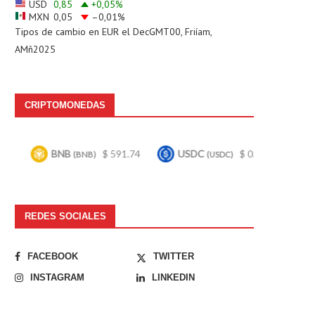
USD
0,85
+0,05
%
MXN
0,05
–0,01
%
Tipos de cambio en
EUR
el DecGMT00, Friíam,
AMñ2025
CRIPTOMONEDAS
NB
$ 591.74
USDC
$ 0.999661
Bitcoin
(BNB)
(USDC)
(BTC
REDES SOCIALES
FACEBOOK
TWITTER
INSTAGRAM
LINKEDIN