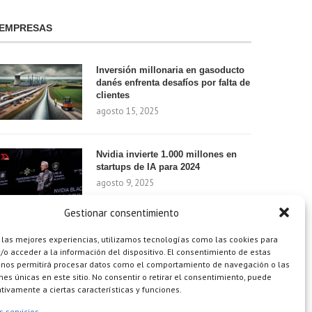
EMPRESAS
Inversión millonaria en gasoducto
danés enfrenta desafíos por falta de
clientes
agosto 15, 2025
Nvidia invierte 1.000 millones en
startups de IA para 2024
agosto 9, 2025
Gestionar consentimiento
¿Cómo el Método de Tres Sillas de
 las mejores experiencias, utilizamos tecnologías como las cookies para
Walt Disney Puede Transformar Tu
o acceder a la información del dispositivo. El consentimiento de estas
Productividad?
 nos permitirá procesar datos como el comportamiento de navegación o las
ones únicas en este sitio. No consentir o retirar el consentimiento, puede
agosto 9, 2025
tivamente a ciertas características y funciones.
s servicios