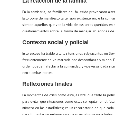
La reacción de la familia
En la comisaría, los familiares del fallecido provocaron alte
Esto pone de manifiesto la tensión existente entre la comun
sienten aquellos que ven la vida de sus seres queridos en p
cuestionamientos sobre la forma de manejar situaciones de c
Contexto social y policial
Este suceso ha traído a la luz tensiones subyacentes en Sevi
frecuentemente se ve marcada por desconfianza y miedo. Es
orden pueden afectar a la comunidad y viceversa. Cada inci
entre ambas partes.
Reflexiones finales
En momentos de crisis como este, es vital que tanto la polic
para evitar que situaciones como estas se repitan en el fu
número en las estadísticas; es un recordatorio de que cada 
para fomentar un entorno seguro y respetuoso para todos.