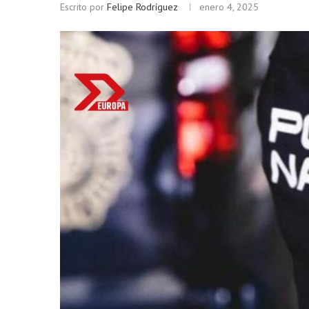
Escrito por
Felipe Rodríguez
enero 4, 2025
Bitcoin
$ 64,406.00
Ethere
(BTC)