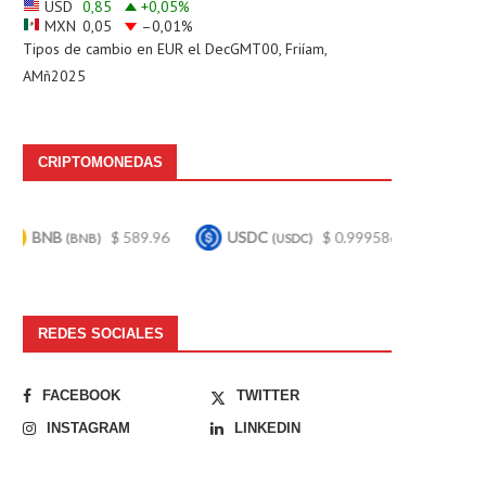
USD
0,85
+0,05
%
MXN
0,05
–0,01
%
Tipos de cambio en
EUR
el DecGMT00, Friíam,
AMñ2025
CRIPTOMONEDAS
$ 589.96
USDC
$ 0.999586
Bitcoin
$ 64,
)
(USDC)
(BTC)
REDES SOCIALES
FACEBOOK
TWITTER
INSTAGRAM
LINKEDIN