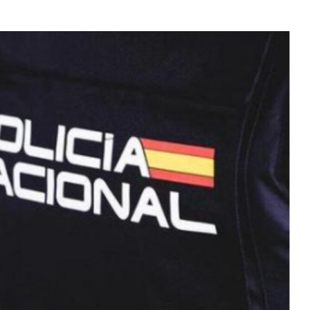
um
$ 1,908.55
Tether
$ 0.999219
BNB
(ETH)
(USDT)
(BNB