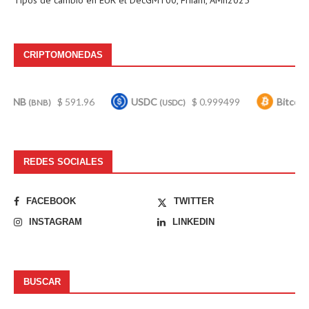
CRIPTOMONEDAS
$ 591.96
USDC
$ 0.999499
Bitcoin
$ 
NB)
(USDC)
(BTC)
REDES SOCIALES
FACEBOOK
TWITTER
INSTAGRAM
LINKEDIN
BUSCAR