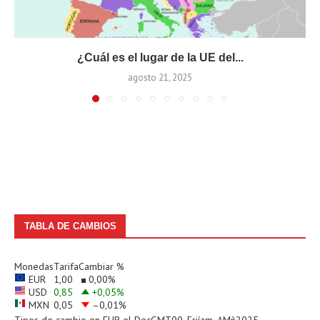
¿Cuál es el lugar de la UE del...
agosto 21, 2025
TABLA DE CAMBIOS
Monedas
Tarifa
Cambiar %
EUR
1,00
0,00
%
USD
0,85
+0,05
%
MXN
0,05
–0,01
%
Tipos de cambio en
EUR
el DecGMT00, Friíam, AMñ2025