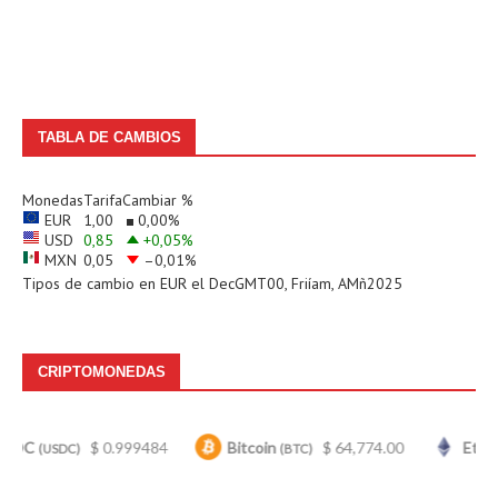
TABLA DE CAMBIOS
Monedas
Tarifa
Cambiar %
EUR
1,00
0,00
%
USD
0,85
+0,05
%
MXN
0,05
–0,01
%
Tipos de cambio en
EUR
el DecGMT00, Friíam, AMñ2025
CRIPTOMONEDAS
$ 0.999484
Bitcoin
$ 64,774.00
Ethereum
SDC)
(BTC)
(ET