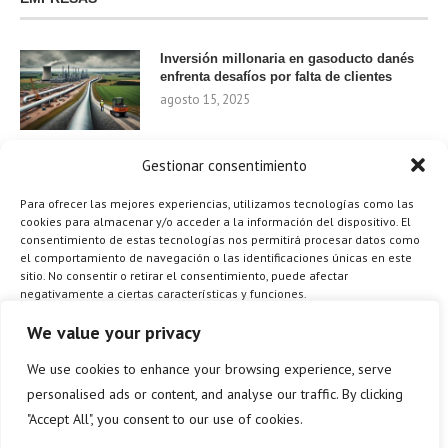
Inversión millonaria en gasoducto danés
enfrenta desafíos por falta de clientes
agosto 15, 2025
Gestionar consentimiento
Nvidia invierte 1.000 millones en startups
de IA para 2024
Para ofrecer las mejores experiencias, utilizamos tecnologías como las
agosto 9, 2025
cookies para almacenar y/o acceder a la información del dispositivo. El
consentimiento de estas tecnologías nos permitirá procesar datos como
el comportamiento de navegación o las identificaciones únicas en este
sitio. No consentir o retirar el consentimiento, puede afectar
negativamente a ciertas características y funciones.
¿Cómo el Método de Tres Sillas de Walt
Disney Puede Transformar Tu
Gestionar los servicios
We value your privacy
Productividad?
agosto 9, 2025
We use cookies to enhance your browsing experience, serve
ACEPTAR
personalised ads or content, and analyse our traffic. By clicking
"Accept All", you consent to our use of cookies.
DENEGAR