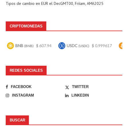
Tipos de cambio en
EUR
el DecGMT00, Friíam, AMñ2025
CRIPTOMONEDAS
BNB
$ 607.94
USDC
$ 0.999617
Bitcoi
(BNB)
(USDC)
REDES SOCIALES
FACEBOOK
TWITTER
INSTAGRAM
LINKEDIN
BUSCAR