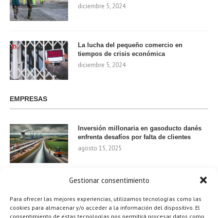
diciembre 5, 2024
La lucha del pequeño comercio en
tiempos de crisis económica
diciembre 5, 2024
EMPRESAS
Inversión millonaria en gasoducto danés
enfrenta desafíos por falta de clientes
agosto 15, 2025
Gestionar consentimiento
Nvidia invierte 1.000 millones en startups
de IA para 2024
Para ofrecer las mejores experiencias, utilizamos tecnologías como las
agosto 9, 2025
cookies para almacenar y/o acceder a la información del dispositivo. El
consentimiento de estas tecnologías nos permitirá procesar datos como