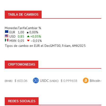
TABLA DE CAMBIOS
Monedas
Tarifa
Cambiar %
EUR
1,00
0,00
%
USD
0,85
+0,05
%
MXN
0,05
–0,01
%
Tipos de cambio en
EUR
el DecGMT00, Friíam, AMñ2025
CRIPTOMONEDAS
$ 603.06
USDC
$ 0.999658
Bitcoin
$ 64,9
(USDC)
(BTC)
REDES SOCIALES