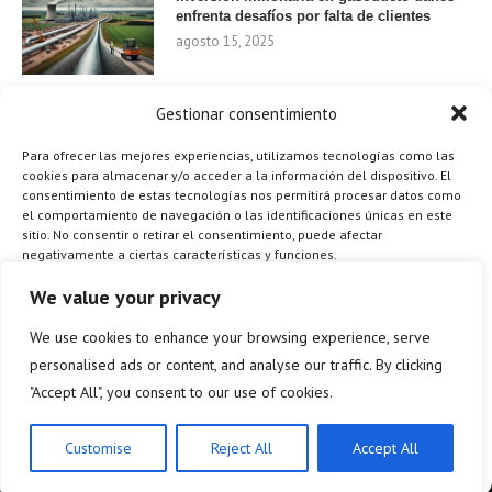
enfrenta desafíos por falta de clientes
agosto 15, 2025
Gestionar consentimiento
Nvidia invierte 1.000 millones en startups
de IA para 2024
Para ofrecer las mejores experiencias, utilizamos tecnologías como las
agosto 9, 2025
cookies para almacenar y/o acceder a la información del dispositivo. El
consentimiento de estas tecnologías nos permitirá procesar datos como
el comportamiento de navegación o las identificaciones únicas en este
sitio. No consentir o retirar el consentimiento, puede afectar
negativamente a ciertas características y funciones.
¿Cómo el Método de Tres Sillas de Walt
Disney Puede Transformar Tu
Gestionar los servicios
We value your privacy
Productividad?
agosto 9, 2025
We use cookies to enhance your browsing experience, serve
ACEPTAR
personalised ads or content, and analyse our traffic. By clicking
"Accept All", you consent to our use of cookies.
DENEGAR
ES
VER PREFERENCIAS
Customise
Reject All
Accept All