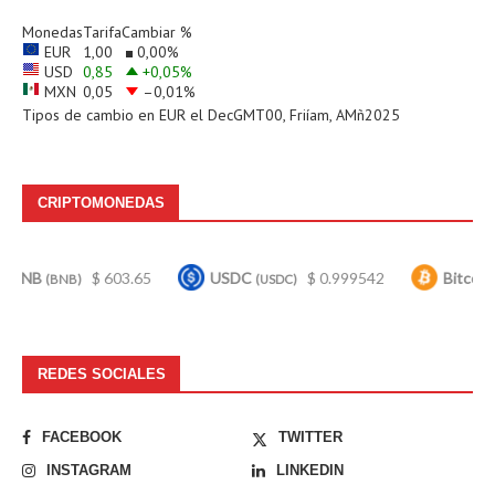
Monedas
Tarifa
Cambiar %
EUR
1,00
0,00
%
USD
0,85
+0,05
%
MXN
0,05
–0,01
%
Tipos de cambio en
EUR
el DecGMT00, Friíam, AMñ2025
CRIPTOMONEDAS
$ 603.65
USDC
$ 0.999542
Bitcoin
$
BNB)
(USDC)
(BTC)
REDES SOCIALES
FACEBOOK
TWITTER
INSTAGRAM
LINKEDIN