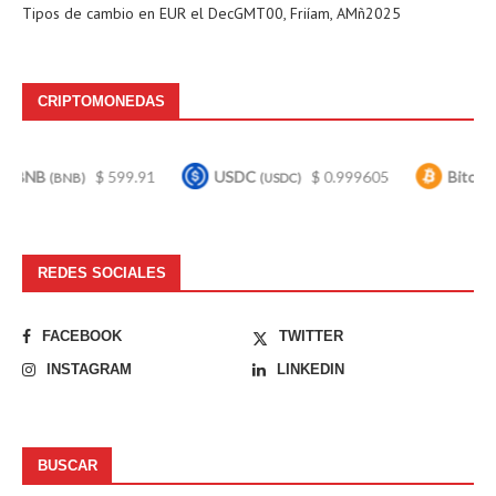
Tipos de cambio en
EUR
el DecGMT00, Friíam, AMñ2025
CRIPTOMONEDAS
$ 599.91
USDC
$ 0.999605
Bitcoin
$ 
NB)
(USDC)
(BTC)
REDES SOCIALES
FACEBOOK
TWITTER
INSTAGRAM
LINKEDIN
BUSCAR