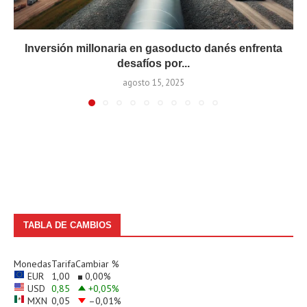
Inversión millonaria en gasoducto danés enfrenta
desafíos por...
agosto 15, 2025
TABLA DE CAMBIOS
Monedas
Tarifa
Cambiar %
EUR
1,00
0,00
%
USD
0,85
+0,05
%
MXN
0,05
–0,01
%