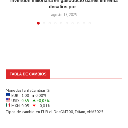
Inversión millonaria en gasoducto danés enfrenta
desafíos por...
agosto 15, 2025
TABLA DE CAMBIOS
Monedas
Tarifa
Cambiar %
EUR
1,00
0,00
%
USD
0,85
+0,05
%
MXN
0,05
–0,01
%
Tipos de cambio en
EUR
el DecGMT00, Friíam, AMñ2025