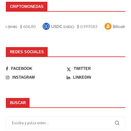
CRIPTOMONEDAS
$ 606.80
USDC
$ 0.999583
Bitcoin
$ 65
)
(USDC)
(BTC)
REDES SOCIALES
FACEBOOK
TWITTER
INSTAGRAM
LINKEDIN
BUSCAR