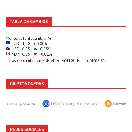
TABLA DE CAMBIOS
Monedas
Tarifa
Cambiar %
EUR
1,00
0,00
%
USD
0,85
+0,05
%
MXN
0,05
–0,01
%
Tipos de cambio en
EUR
el DecGMT00, Friíam, AMñ2025
CRIPTOMONEDAS
$ 594.24
USDC
$ 0.999582
Bitcoin
$ 64,
)
(USDC)
(BTC)
REDES SOCIALES