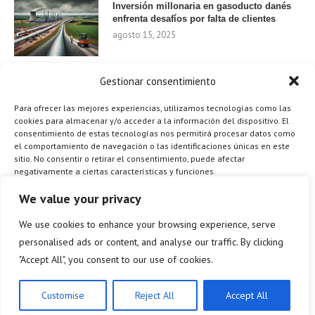
Inversión millonaria en gasoducto danés
enfrenta desafíos por falta de clientes
agosto 15, 2025
Gestionar consentimiento
Nvidia invierte 1.000 millones en startups
de IA para 2024
Para ofrecer las mejores experiencias, utilizamos tecnologías como las
agosto 9, 2025
cookies para almacenar y/o acceder a la información del dispositivo. El
consentimiento de estas tecnologías nos permitirá procesar datos como
el comportamiento de navegación o las identificaciones únicas en este
sitio. No consentir o retirar el consentimiento, puede afectar
negativamente a ciertas características y funciones.
¿Cómo el Método de Tres Sillas de Walt
Disney Puede Transformar Tu
Gestionar los servicios
We value your privacy
Productividad?
agosto 9, 2025
We use cookies to enhance your browsing experience, serve
ACEPTAR
personalised ads or content, and analyse our traffic. By clicking
"Accept All", you consent to our use of cookies.
DENEGAR
ES
VER PREFERENCIAS
Customise
Reject All
Accept All