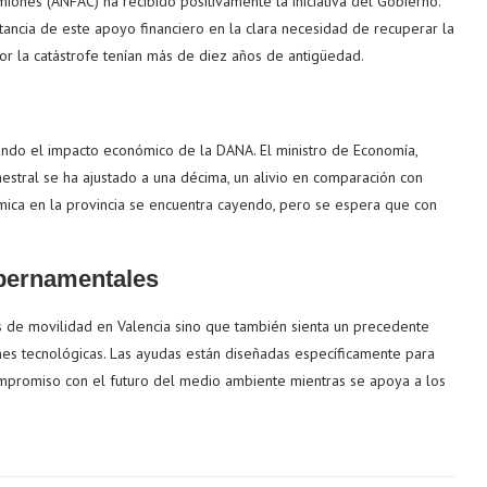
iones (ANFAC) ha recibido positivamente la iniciativa del Gobierno.
tancia de este apoyo financiero en la clara necesidad de recuperar la
r la catástrofe tenían más de diez años de antigüedad.
rando el impacto económico de la DANA. El ministro de Economía,
estral se ha ajustado a una décima, un alivio en comparación con
nómica en la provincia se encuentra cayendo, pero se espera que con
bernamentales
as de movilidad en Valencia sino que también sienta un precedente
iones tecnológicas. Las ayudas están diseñadas específicamente para
mpromiso con el futuro del medio ambiente mientras se apoya a los