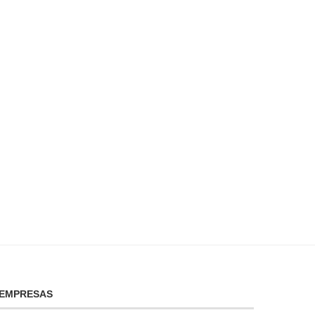
Todo lo que necesitas saber sobre
Ahorra en tu factura de l
el precio...
¡descubre...
enero 8, 2025
enero 7, 2025
EMPRESAS