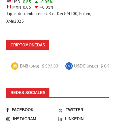
USD
0,85
+0,05
%
MXN
0,05
–0,01
%
Tipos de cambio en
EUR
el DecGMT00, Friíam,
AMñ2025
CRIPTOMONEDAS
$ 593.83
USDC
$ 0.999725
Bitcoin
$
BNB)
(USDC)
(BTC)
REDES SOCIALES
FACEBOOK
TWITTER
INSTAGRAM
LINKEDIN