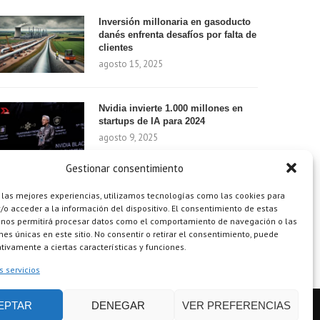
Inversión millonaria en gasoducto
danés enfrenta desafíos por falta de
clientes
agosto 15, 2025
Nvidia invierte 1.000 millones en
startups de IA para 2024
agosto 9, 2025
Gestionar consentimiento
¿Cómo el Método de Tres Sillas de
 las mejores experiencias, utilizamos tecnologías como las cookies para
Walt Disney Puede Transformar Tu
o acceder a la información del dispositivo. El consentimiento de estas
Productividad?
 nos permitirá procesar datos como el comportamiento de navegación o las
ones únicas en este sitio. No consentir o retirar el consentimiento, puede
agosto 9, 2025
tivamente a ciertas características y funciones.
s servicios
EPTAR
DENEGAR
VER PREFERENCIAS