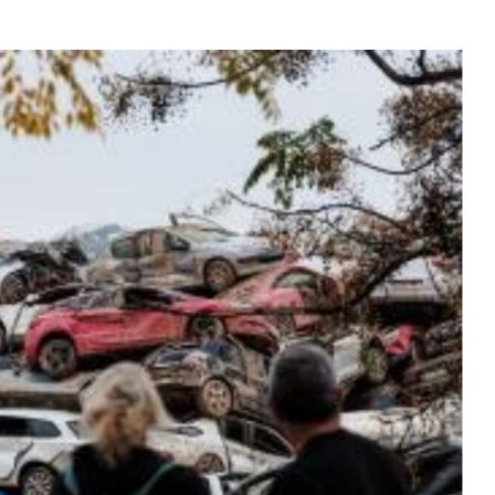
ereum
$ 1,913.64
Tether
$ 0.999525
BNB
(ETH)
(USDT)
(