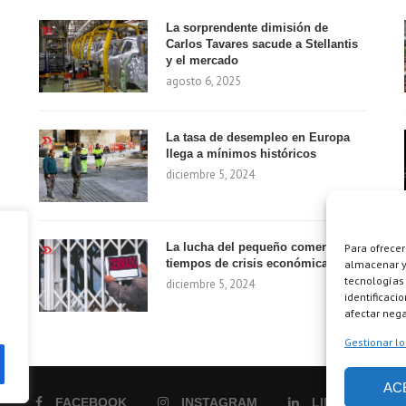
La sorprendente dimisión de
Carlos Tavares sacude a Stellantis
y el mercado
agosto 6, 2025
La tasa de desempleo en Europa
llega a mínimos históricos
diciembre 5, 2024
La lucha del pequeño comercio en
Para ofrecer
tiempos de crisis económica
almacenar y/
tecnologías
diciembre 5, 2024
identificaci
afectar nega
Gestionar lo
AC
FACEBOOK
INSTAGRAM
LINKEDIN