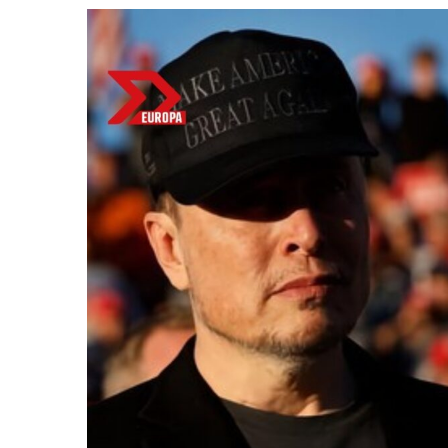
Bitcoin
$ 64,533.00
Ethereum
$ 1,906.49
(BTC)
(ETH)