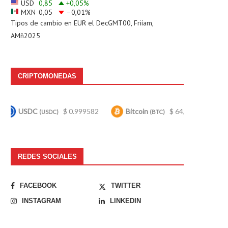
USD
0,85
+0,05
%
MXN
0,05
–0,01
%
Tipos de cambio en
EUR
el DecGMT00, Friíam,
AMñ2025
CRIPTOMONEDAS
$ 0.999582
Bitcoin
$ 64,533.00
Ethereum
SDC)
(BTC)
(E
REDES SOCIALES
FACEBOOK
TWITTER
INSTAGRAM
LINKEDIN