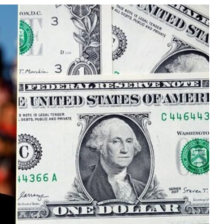
Tether
$ 0.999176
BNB
$ 594.24
USDC
(USDT)
(BNB)
(U