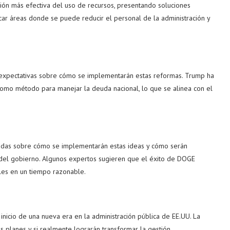
ción más efectiva del uso de recursos, presentando soluciones
car áreas donde se puede reducir el personal de la administración y
expectativas sobre cómo se implementarán estas reformas. Trump ha
como método para manejar la deuda nacional, lo que se alinea con el
 dudas sobre cómo se implementarán estas ideas y cómo serán
del gobierno. Algunos expertos sugieren que el éxito de DOGE
les en un tiempo razonable.
nicio de una nueva era en la administración pública de EE.UU. La
s planes y si realmente lograrán transformar la gestión