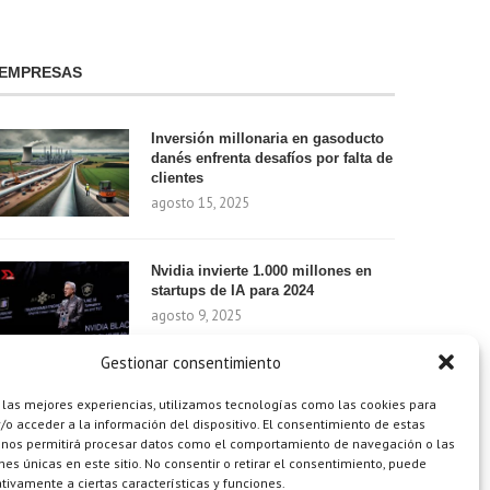
EMPRESAS
Inversión millonaria en gasoducto
danés enfrenta desafíos por falta de
clientes
agosto 15, 2025
Nvidia invierte 1.000 millones en
startups de IA para 2024
agosto 9, 2025
Gestionar consentimiento
¿Cómo el Método de Tres Sillas de
 las mejores experiencias, utilizamos tecnologías como las cookies para
Walt Disney Puede Transformar Tu
o acceder a la información del dispositivo. El consentimiento de estas
Productividad?
 nos permitirá procesar datos como el comportamiento de navegación o las
ones únicas en este sitio. No consentir o retirar el consentimiento, puede
agosto 9, 2025
tivamente a ciertas características y funciones.