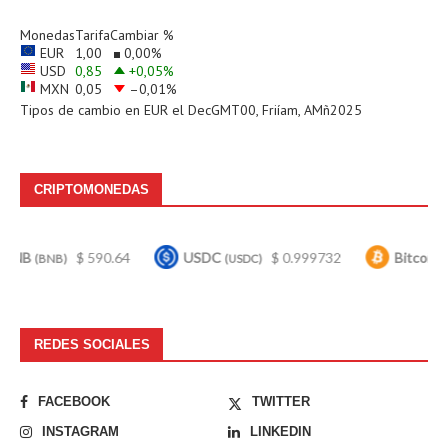
Monedas
Tarifa
Cambiar %
EUR
1,00
0,00
%
USD
0,85
+0,05
%
MXN
0,05
–0,01
%
Tipos de cambio en
EUR
el DecGMT00, Friíam, AMñ2025
CRIPTOMONEDAS
$ 590.64
USDC
$ 0.999732
Bitcoin
$ 64
B)
(USDC)
(BTC)
REDES SOCIALES
FACEBOOK
TWITTER
INSTAGRAM
LINKEDIN