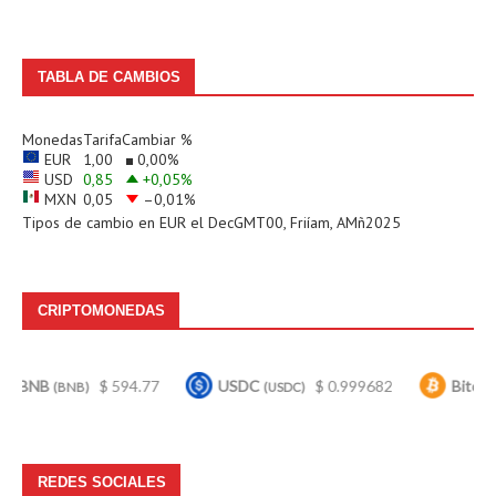
TABLA DE CAMBIOS
Monedas
Tarifa
Cambiar %
EUR
1,00
0,00
%
USD
0,85
+0,05
%
MXN
0,05
–0,01
%
Tipos de cambio en
EUR
el DecGMT00, Friíam, AMñ2025
CRIPTOMONEDAS
B
$ 594.77
USDC
$ 0.999682
Bitcoin
(BNB)
(USDC)
(BTC)
REDES SOCIALES