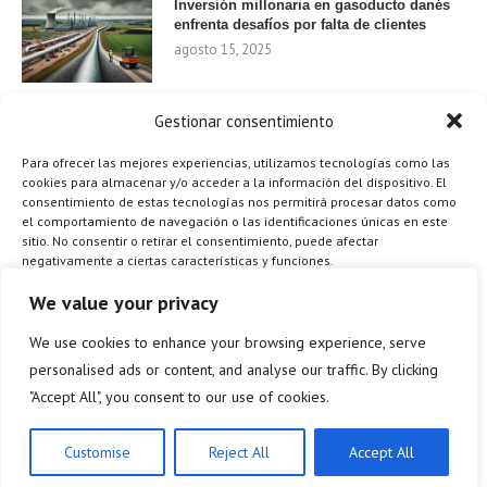
Inversión millonaria en gasoducto danés
enfrenta desafíos por falta de clientes
agosto 15, 2025
Gestionar consentimiento
Nvidia invierte 1.000 millones en startups
de IA para 2024
Para ofrecer las mejores experiencias, utilizamos tecnologías como las
agosto 9, 2025
cookies para almacenar y/o acceder a la información del dispositivo. El
consentimiento de estas tecnologías nos permitirá procesar datos como
el comportamiento de navegación o las identificaciones únicas en este
sitio. No consentir o retirar el consentimiento, puede afectar
negativamente a ciertas características y funciones.
¿Cómo el Método de Tres Sillas de Walt
Disney Puede Transformar Tu
Gestionar los servicios
We value your privacy
Productividad?
agosto 9, 2025
We use cookies to enhance your browsing experience, serve
ACEPTAR
personalised ads or content, and analyse our traffic. By clicking
"Accept All", you consent to our use of cookies.
DENEGAR
ES
VER PREFERENCIAS
Customise
Reject All
Accept All