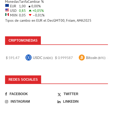
Monedas
Tarifa
Cambiar %
EUR
1,00
0,00
%
USD
0,85
+0,05
%
MXN
0,05
–0,01
%
Tipos de cambio en
EUR
el DecGMT00, Friíam, AMñ2025
CRIPTOMONEDAS
1.47
USDC
$ 0.999587
Bitcoin
$ 64,465.00
(USDC)
(BTC)
REDES SOCIALES
FACEBOOK
TWITTER
INSTAGRAM
LINKEDIN