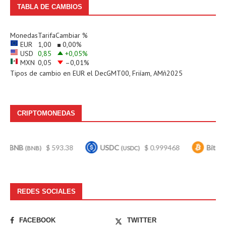
TABLA DE CAMBIOS
Monedas
Tarifa
Cambiar %
EUR
1,00
0,00
%
USD
0,85
+0,05
%
MXN
0,05
–0,01
%
Tipos de cambio en
EUR
el DecGMT00, Friíam, AMñ2025
CRIPTOMONEDAS
$ 593.38
USDC
$ 0.999468
Bitcoin
$
BNB)
(USDC)
(BTC)
REDES SOCIALES
FACEBOOK
TWITTER