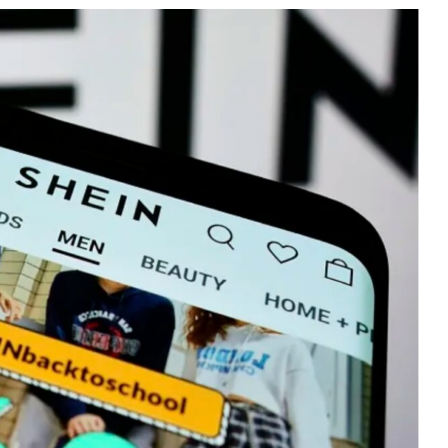
thereum
$ 1,913.13
Tether
$ 0.999506
BN
(ETH)
(USDT)