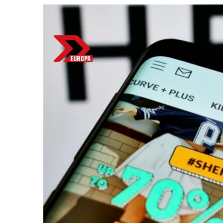
Bitcoin
$ 64,838.00
E
(BTC)