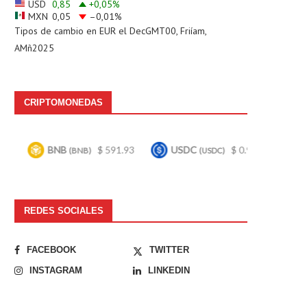
USD
0,85
+0,05
%
MXN
0,05
–0,01
%
Tipos de cambio en
EUR
el DecGMT00, Friíam,
AMñ2025
CRIPTOMONEDAS
B
$ 591.93
USDC
$ 0.999738
Bitcoin
(BNB)
(USDC)
(BTC)
REDES SOCIALES
FACEBOOK
TWITTER
INSTAGRAM
LINKEDIN