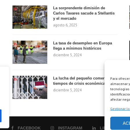
La sorprendente dimisión de
Carlos Tavares sacude a Stellantis
y el mercado
agosto 6, 2025
La tasa de desempleo en Europa
llega a mínimos históricos
diciembre 5, 2024
La lucha del pequeño comercio en
Para ofrecer
tiempos de crisis económica
almacenar y/
tecnologías
diciembre 5, 2024
identificaci
afectar nega
Gestionar lo
AC
FACEBOOK
INSTAGRAM
LINKEDIN