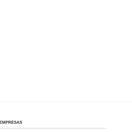
Todo lo que necesitas saber sobre
Ahorra en tu factura de l
el precio...
¡descubre...
enero 8, 2025
enero 7, 2025
EMPRESAS