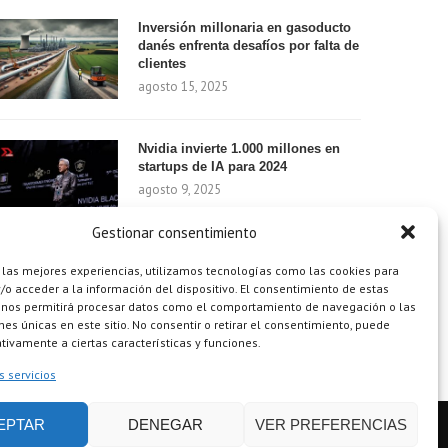
Inversión millonaria en gasoducto
danés enfrenta desafíos por falta de
clientes
agosto 15, 2025
Nvidia invierte 1.000 millones en
startups de IA para 2024
agosto 9, 2025
Gestionar consentimiento
¿Cómo el Método de Tres Sillas de
 las mejores experiencias, utilizamos tecnologías como las cookies para
Walt Disney Puede Transformar Tu
o acceder a la información del dispositivo. El consentimiento de estas
Productividad?
 nos permitirá procesar datos como el comportamiento de navegación o las
ones únicas en este sitio. No consentir o retirar el consentimiento, puede
agosto 9, 2025
tivamente a ciertas características y funciones.
s servicios
EPTAR
DENEGAR
VER PREFERENCIAS