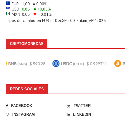
EUR
1,00
0,00
%
USD
0,85
+0,05
%
MXN
0,05
–0,01
%
Tipos de cambio en
EUR
el DecGMT00, Friíam, AMñ2025
CRIPTOMONEDAS
NB
$ 590.28
USDC
$ 0.999741
Bitcoin
(BNB)
(USDC)
(BTC
REDES SOCIALES
FACEBOOK
TWITTER
INSTAGRAM
LINKEDIN