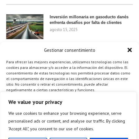
Inversión millonaria en gasoducto danés
enfrenta desafíos por falta de clientes
agosto 15, 2025
Gestionar consentimiento
Nvidia invierte 1.000 millones en startups
de IA para 2024
Para ofrecer las mejores experiencias, utilizamos tecnologías como las
agosto 9, 2025
cookies para almacenar y/o acceder a la información del dispositivo. El
consentimiento de estas tecnologías nos permitirá procesar datos como
el comportamiento de navegación o las identificaciones únicas en este
sitio. No consentir o retirar el consentimiento, puede afectar
negativamente a ciertas características y funciones.
¿Cómo el Método de Tres Sillas de Walt
Disney Puede Transformar Tu
Gestionar los servicios
We value your privacy
Productividad?
agosto 9, 2025
We use cookies to enhance your browsing experience, serve
ACEPTAR
personalised ads or content, and analyse our traffic. By clicking
"Accept All", you consent to our use of cookies.
DENEGAR