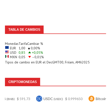
TABLA DE CAMBIOS
Monedas
Tarifa
Cambiar %
EUR
1,00
0,00
%
USD
0,85
+0,05
%
MXN
0,05
–0,01
%
Tipos de cambio en
EUR
el DecGMT00, Friíam, AMñ2025
CRIPTOMONEDAS
$ 591.73
USDC
$ 0.999650
Bitcoin
$ 6
B)
(USDC)
(BTC)