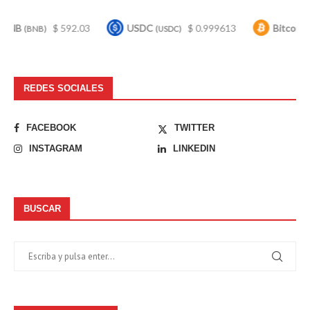
$ 592.03
USDC
$ 0.999613
Bitcoin
$ 6
B)
(USDC)
(BTC)
REDES SOCIALES
FACEBOOK
TWITTER
INSTAGRAM
LINKEDIN
BUSCAR