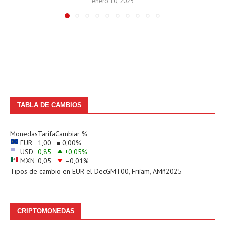
enero 10, 2025
TABLA DE CAMBIOS
Monedas
Tarifa
Cambiar %
EUR
1,00
0,00
%
USD
0,85
+0,05
%
MXN
0,05
–0,01
%
Tipos de cambio en
EUR
el DecGMT00, Friíam, AMñ2025
CRIPTOMONEDAS