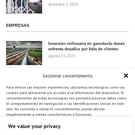
diciembre 5, 2024
EMPRESAS
Inversión millonaria en gasoducto danés
enfrenta desafíos por falta de clientes
agosto 15, 2025
Gestionar consentimiento
Nvidia invierte 1.000 millones en startups
de IA para 2024
Para ofrecer las mejores experiencias, utilizamos tecnologías como las
agosto 9, 2025
cookies para almacenar y/o acceder a la información del dispositivo. El
consentimiento de estas tecnologías nos permitirá procesar datos como
el comportamiento de navegación o las identificaciones únicas en este
sitio. No consentir o retirar el consentimiento, puede afectar
negativamente a ciertas características y funciones.
¿Cómo el Método de Tres Sillas de Walt
Disney Puede Transformar Tu
Gestionar los servicios
We value your privacy
Productividad?
agosto 9, 2025