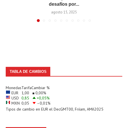
desafíos por...
agosto 15, 2025
TABLA DE CAMBIOS
Monedas
Tarifa
Cambiar %
EUR
1,00
0,00
%
USD
0,85
+0,05
%
MXN
0,05
–0,01
%
Tipos de cambio en
EUR
el DecGMT00, Friíam, AMñ2025