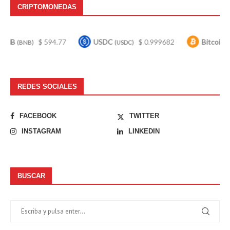
CRIPTOMONEDAS
$ 594.77
USDC
$ 0.999682
Bitcoin
$ 6
B)
(USDC)
(BTC)
REDES SOCIALES
FACEBOOK
TWITTER
INSTAGRAM
LINKEDIN
BUSCAR