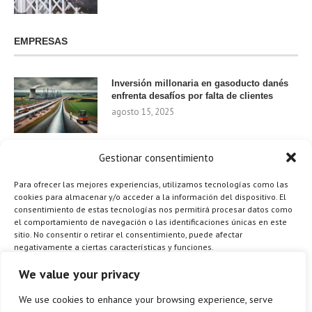
EMPRESAS
Inversión millonaria en gasoducto danés
enfrenta desafíos por falta de clientes
agosto 15, 2025
Gestionar consentimiento
Nvidia invierte 1.000 millones en startups
de IA para 2024
Para ofrecer las mejores experiencias, utilizamos tecnologías como las
agosto 9, 2025
cookies para almacenar y/o acceder a la información del dispositivo. El
consentimiento de estas tecnologías nos permitirá procesar datos como
el comportamiento de navegación o las identificaciones únicas en este
sitio. No consentir o retirar el consentimiento, puede afectar
negativamente a ciertas características y funciones.
¿Cómo el Método de Tres Sillas de Walt
Disney Puede Transformar Tu
Gestionar los servicios
We value your privacy
Productividad?
agosto 9, 2025
We use cookies to enhance your browsing experience, serve
ACEPTAR