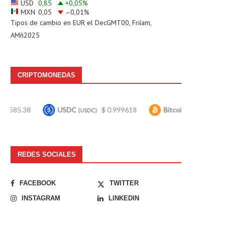
USD
0,85
+0,05
%
MXN
0,05
–0,01
%
Tipos de cambio en
EUR
el DecGMT00, Friíam,
AMñ2025
CRIPTOMONEDAS
USDC
$ 0.999618
Bitcoin
$ 64,268.00
(USDC)
(BTC)
REDES SOCIALES
FACEBOOK
TWITTER
INSTAGRAM
LINKEDIN