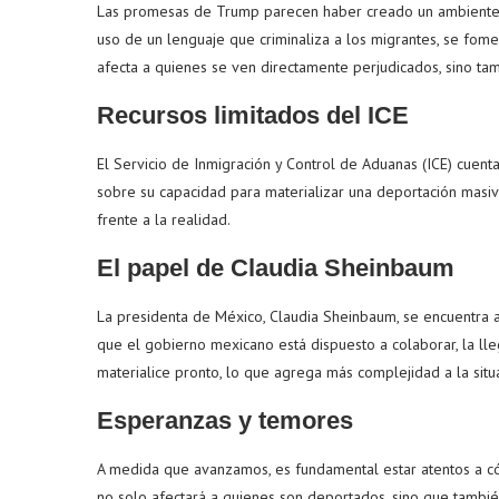
Las promesas de Trump parecen haber creado un ambiente d
uso de un lenguaje que criminaliza a los migrantes, se fomen
afecta a quienes se ven directamente perjudicados, sino tam
Recursos limitados del ICE
El Servicio de Inmigración y Control de Aduanas (ICE) cuen
sobre su capacidad para materializar una deportación masi
frente a la realidad.
El papel de Claudia Sheinbaum
La presidenta de México, Claudia Sheinbaum, se encuentra an
que el gobierno mexicano está dispuesto a colaborar, la l
materialice pronto, lo que agrega más complejidad a la situ
Esperanzas y temores
A medida que avanzamos, es fundamental estar atentos a có
no solo afectará a quienes son deportados, sino que tambié