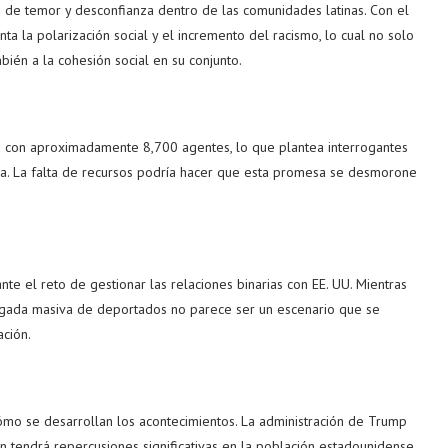
e temor y desconfianza dentro de las comunidades latinas. Con el
ta la polarización social y el incremento del racismo, lo cual no solo
bién a la cohesión social en su conjunto.
ta con aproximadamente 8,700 agentes, lo que plantea interrogantes
va. La falta de recursos podría hacer que esta promesa se desmorone
te el reto de gestionar las relaciones binarias con EE. UU. Mientras
legada masiva de deportados no parece ser un escenario que se
ación.
mo se desarrollan los acontecimientos. La administración de Trump
n tendrá repercusiones significativas en la población estadounidense