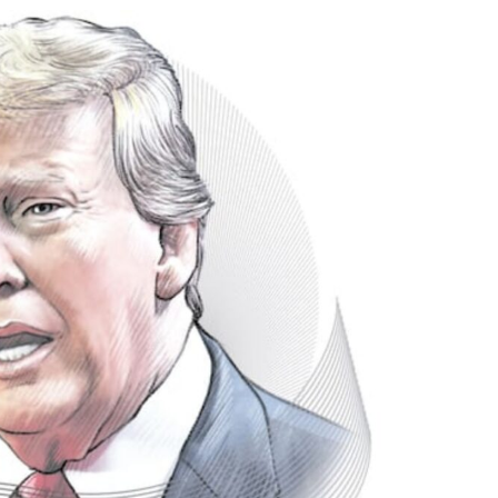
01.37
Tether
$ 0.999289
BNB
$ 585.38
(USDT)
(BNB)