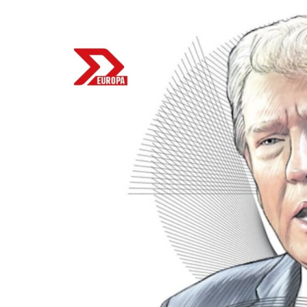
Bitcoin
$ 64,268.00
Ethereum
$ 1,9
(BTC)
(ETH)