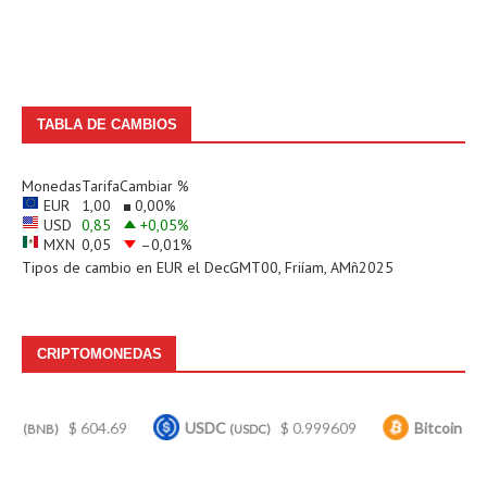
TABLA DE CAMBIOS
Monedas
Tarifa
Cambiar %
EUR
1,00
0,00
%
USD
0,85
+0,05
%
MXN
0,05
–0,01
%
Tipos de cambio en
EUR
el DecGMT00, Friíam, AMñ2025
CRIPTOMONEDAS
$ 604.69
USDC
$ 0.999609
Bitcoin
$ 65
)
(USDC)
(BTC)