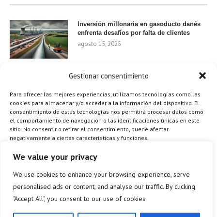
Inversión millonaria en gasoducto danés
enfrenta desafíos por falta de clientes
agosto 15, 2025
Gestionar consentimiento
Nvidia invierte 1.000 millones en startups
de IA para 2024
Para ofrecer las mejores experiencias, utilizamos tecnologías como las
agosto 9, 2025
cookies para almacenar y/o acceder a la información del dispositivo. El
consentimiento de estas tecnologías nos permitirá procesar datos como
el comportamiento de navegación o las identificaciones únicas en este
sitio. No consentir o retirar el consentimiento, puede afectar
negativamente a ciertas características y funciones.
¿Cómo el Método de Tres Sillas de Walt
Disney Puede Transformar Tu
Gestionar los servicios
We value your privacy
Productividad?
agosto 9, 2025
We use cookies to enhance your browsing experience, serve
ACEPTAR
personalised ads or content, and analyse our traffic. By clicking
"Accept All", you consent to our use of cookies.
DENEGAR