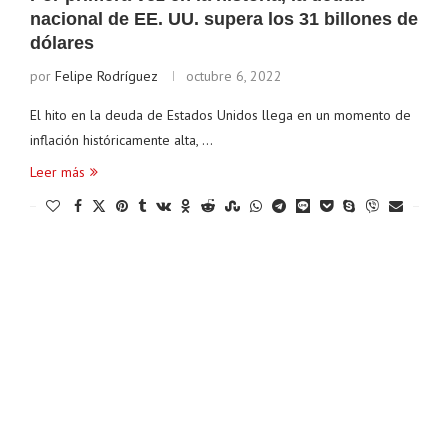
nacional de EE. UU. supera los 31 billones de
dólares
por
Felipe Rodríguez
octubre 6, 2022
El hito en la deuda de Estados Unidos llega en un momento de
inflación históricamente alta, …
Leer más
Ethereum
$ 1,914.46
Tether
$ 0.999353
(ETH)
(USDT)