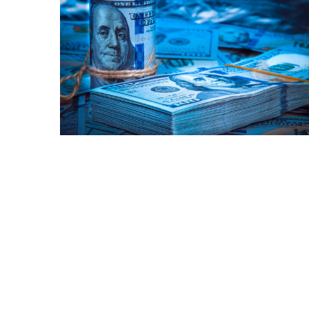
Bitcoin
$ 64,918.00
(BTC)