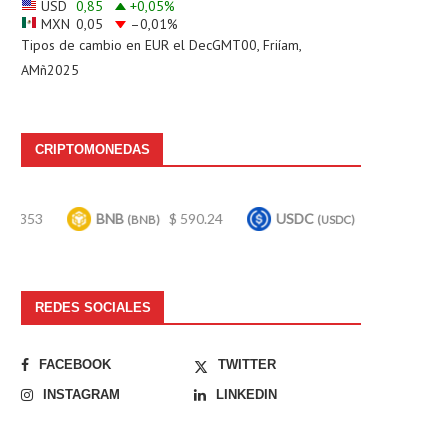
USD
0,85
+0,05
%
MXN
0,05
–0,01
%
Tipos de cambio en
EUR
el DecGMT00, Friíam,
AMñ2025
CRIPTOMONEDAS
BNB
$ 590.24
USDC
$ 0.999641
Bi
(BNB)
(USDC)
REDES SOCIALES
FACEBOOK
TWITTER
INSTAGRAM
LINKEDIN