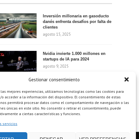
Inversión millonaria en gasoducto
danés enfrenta desafíos por falta de
clientes
agosto 15, 2025
Nvidia invierte 1.000 millones en
startups de IA para 2024
agosto 9, 2025
Gestionar consentimiento
¿Cómo el Método de Tres Sillas de
 las mejores experiencias, utilizamos tecnologías como las cookies para
Walt Disney Puede Transformar Tu
o acceder a la información del dispositivo. El consentimiento de estas
Productividad?
 nos permitirá procesar datos como el comportamiento de navegación o las
ones únicas en este sitio. No consentir o retirar el consentimiento, puede
agosto 9, 2025
tivamente a ciertas características y funciones.
s servicios