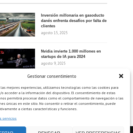
Inversión millonaria en gasoducto
danés enfrenta desafíos por falta de
clientes
agosto 15, 2025
Nvidia invierte 1.000 millones en
startups de IA para 2024
agosto 9, 2025
Gestionar consentimiento
¿Cómo el Método de Tres Sillas de
 las mejores experiencias, utilizamos tecnologías como las cookies para
Walt Disney Puede Transformar Tu
o acceder a la información del dispositivo. El consentimiento de estas
Productividad?
 nos permitirá procesar datos como el comportamiento de navegación o las
ones únicas en este sitio. No consentir o retirar el consentimiento, puede
agosto 9, 2025
tivamente a ciertas características y funciones.
s servicios