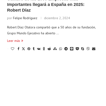
Importantes llegará a España en 2025:
Robert Díaz
por
Felipe Rodríguez
diciembre 2, 2024
Robert Díaz Otalora compartió que a 50 años de su fundación,
Grupo Mundo Ejecutivo ha abierto …
Leer más
Ethereum
$ 1,915.64
Tether
$ 0.999431
(ETH)
(USDT)