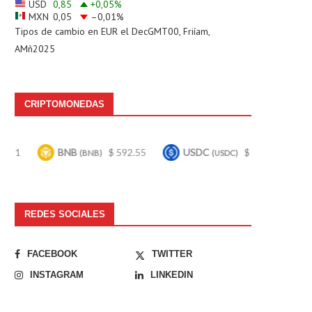
USD
0,85
+0,05
%
MXN
0,05
–0,01
%
Tipos de cambio en
EUR
el DecGMT00, Friíam,
AMñ2025
CRIPTOMONEDAS
BNB
$ 592.55
USDC
$ 0.999689
Bitco
(BNB)
(USDC)
REDES SOCIALES
FACEBOOK
TWITTER
INSTAGRAM
LINKEDIN