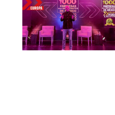
Bitcoin
$ 64,903.00
(BTC)