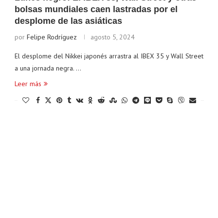
bolsas mundiales caen lastradas por el
desplome de las asiáticas
por
Felipe Rodríguez
agosto 5, 2024
El desplome del Nikkei japonés arrastra al IBEX 35 y Wall Street
a una jornada negra. …
Leer más
Ethereum
$ 1,902.99
Tether
$ 0.999026
(ETH)
(USDT)