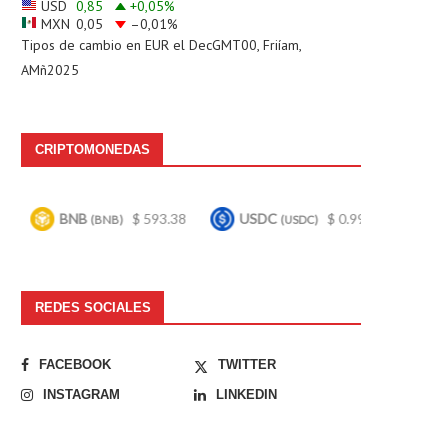
USD
0,85
+0,05
%
MXN
0,05
–0,01
%
Tipos de cambio en
EUR
el DecGMT00, Friíam,
AMñ2025
CRIPTOMONEDAS
BNB
$ 593.38
USDC
$ 0.999468
Bitcoin
(BNB)
(USDC)
(B
REDES SOCIALES
FACEBOOK
TWITTER
INSTAGRAM
LINKEDIN