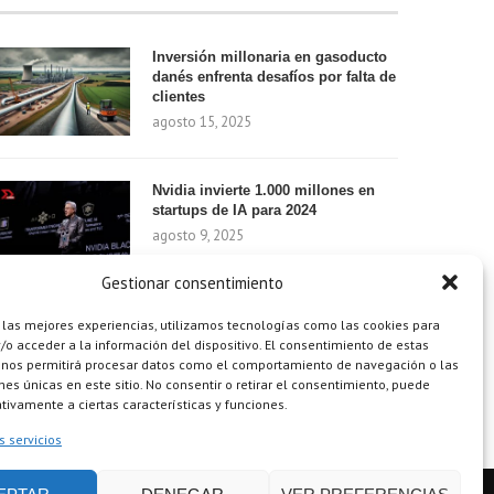
Inversión millonaria en gasoducto
danés enfrenta desafíos por falta de
clientes
agosto 15, 2025
Nvidia invierte 1.000 millones en
startups de IA para 2024
agosto 9, 2025
Gestionar consentimiento
¿Cómo el Método de Tres Sillas de
 las mejores experiencias, utilizamos tecnologías como las cookies para
Walt Disney Puede Transformar Tu
o acceder a la información del dispositivo. El consentimiento de estas
Productividad?
 nos permitirá procesar datos como el comportamiento de navegación o las
ones únicas en este sitio. No consentir o retirar el consentimiento, puede
agosto 9, 2025
tivamente a ciertas características y funciones.
s servicios