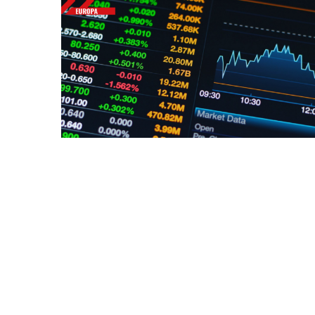
Bitcoin
$ 64,469.00
(BTC)