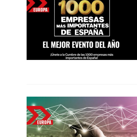
Bitcoin
$ 64,249.00
(BTC)