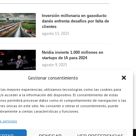
Inversión millonaria en gasoducto
danés enfrenta desafíos por falta de
clientes
agosto 15, 2025
Nvidia invierte 1.000 millones en
startups de IA para 2024
agosto 9, 2025
Gestionar consentimiento
¿Cómo el Método de Tres Sillas de
 las mejores experiencias, utilizamos tecnologías como las cookies para
Walt Disney Puede Transformar Tu
o acceder a la información del dispositivo. El consentimiento de estas
Productividad?
 nos permitirá procesar datos como el comportamiento de navegación o las
ones únicas en este sitio. No consentir o retirar el consentimiento, puede
agosto 9, 2025
tivamente a ciertas características y funciones.
s servicios