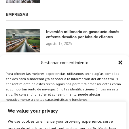
EMPRESAS
Inversión millonaria en gasoducto danés
enfrenta desafíos por falta de clientes
agosto 15, 2025
Gestionar consentimiento
Nvidia invierte 1.000 millones en startups
de IA para 2024
Para ofrecer las mejores experiencias, utilizamos tecnologías como las
agosto 9, 2025
cookies para almacenar y/o acceder a la información del dispositivo. El
consentimiento de estas tecnologías nos permitirá procesar datos como
el comportamiento de navegación o las identificaciones únicas en este
sitio. No consentir o retirar el consentimiento, puede afectar
negativamente a ciertas características y funciones.
¿Cómo el Método de Tres Sillas de Walt
Disney Puede Transformar Tu
Gestionar los servicios
We value your privacy
Productividad?
agosto 9, 2025
We use cookies to enhance your browsing experience, serve
ACEPTAR
personalised ads or content, and analyse our traffic. By clicking