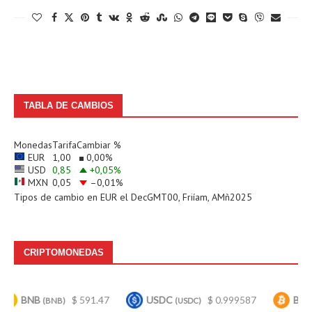
TABLA DE CAMBIOS
Monedas
Tarifa
Cambiar %
EUR
1,00
0,00
%
USD
0,85
+0,05
%
MXN
0,05
–0,01
%
Tipos de cambio en
EUR
el DecGMT00, Friíam, AMñ2025
CRIPTOMONEDAS
BNB
$ 591.47
USDC
$ 0.999587
Bitcoin
(BNB)
(USDC)
(B