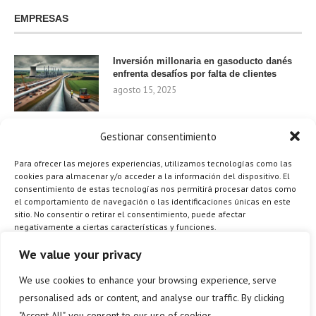
EMPRESAS
Inversión millonaria en gasoducto danés
enfrenta desafíos por falta de clientes
agosto 15, 2025
Gestionar consentimiento
Nvidia invierte 1.000 millones en startups
de IA para 2024
Para ofrecer las mejores experiencias, utilizamos tecnologías como las
agosto 9, 2025
cookies para almacenar y/o acceder a la información del dispositivo. El
consentimiento de estas tecnologías nos permitirá procesar datos como
el comportamiento de navegación o las identificaciones únicas en este
sitio. No consentir o retirar el consentimiento, puede afectar
negativamente a ciertas características y funciones.
¿Cómo el Método de Tres Sillas de Walt
Disney Puede Transformar Tu
Gestionar los servicios
We value your privacy
Productividad?
agosto 9, 2025
We use cookies to enhance your browsing experience, serve
ACEPTAR
personalised ads or content, and analyse our traffic. By clicking
"Accept All", you consent to our use of cookies.