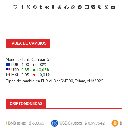
TABLA DE CAMBIOS
Monedas
Tarifa
Cambiar %
EUR
1,00
0,00
%
USD
0,85
+0,05
%
MXN
0,05
–0,01
%
Tipos de cambio en
EUR
el DecGMT00, Friíam, AMñ2025
CRIPTOMONEDAS
BNB
$ 603.65
USDC
$ 0.999542
Bitcoin
(BNB)
(USDC)
(B