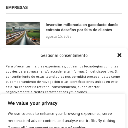
EMPRESAS
Inversión millonaria en gasoducto danés
enfrenta desafíos por falta de clientes
agosto 15, 2025
Gestionar consentimiento
Nvidia invierte 1.000 millones en startups
de IA para 2024
Para ofrecer las mejores experiencias, utilizamos tecnologías como las
agosto 9, 2025
cookies para almacenar y/o acceder a la información del dispositivo. El
consentimiento de estas tecnologías nos permitirá procesar datos como
el comportamiento de navegación o las identificaciones únicas en este
sitio. No consentir o retirar el consentimiento, puede afectar
negativamente a ciertas características y funciones.
¿Cómo el Método de Tres Sillas de Walt
Disney Puede Transformar Tu
Gestionar los servicios
We value your privacy
Productividad?
agosto 9, 2025
We use cookies to enhance your browsing experience, serve
ACEPTAR
personalised ads or content, and analyse our traffic. By clicking
"Accept All", you consent to our use of cookies.