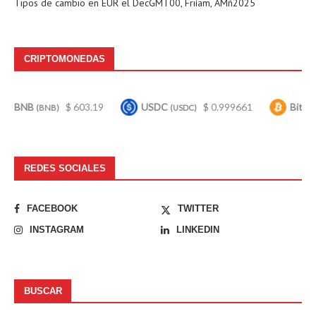
Tipos de cambio en
EUR
el DecGMT00, Friíam, AMñ2025
CRIPTOMONEDAS
B
$ 603.19
USDC
$ 0.999661
Bitcoin
(BNB)
(USDC)
(BTC)
REDES SOCIALES
FACEBOOK
TWITTER
INSTAGRAM
LINKEDIN
BUSCAR