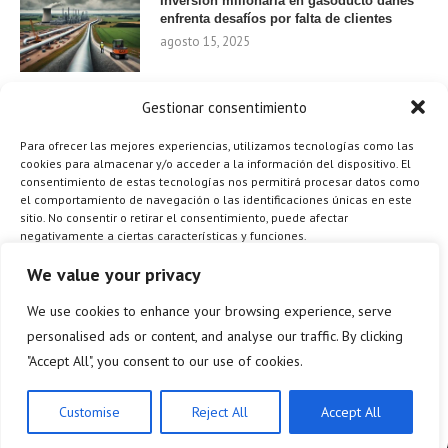
Inversión millonaria en gasoducto danés
enfrenta desafíos por falta de clientes
agosto 15, 2025
Gestionar consentimiento
Nvidia invierte 1.000 millones en startups
de IA para 2024
Para ofrecer las mejores experiencias, utilizamos tecnologías como las
agosto 9, 2025
cookies para almacenar y/o acceder a la información del dispositivo. El
consentimiento de estas tecnologías nos permitirá procesar datos como
el comportamiento de navegación o las identificaciones únicas en este
sitio. No consentir o retirar el consentimiento, puede afectar
negativamente a ciertas características y funciones.
¿Cómo el Método de Tres Sillas de Walt
Disney Puede Transformar Tu
Gestionar los servicios
We value your privacy
Productividad?
agosto 9, 2025
We use cookies to enhance your browsing experience, serve
ACEPTAR
personalised ads or content, and analyse our traffic. By clicking
"Accept All", you consent to our use of cookies.
DENEGAR
ES
VER PREFERENCIAS
Customise
Reject All
Accept All