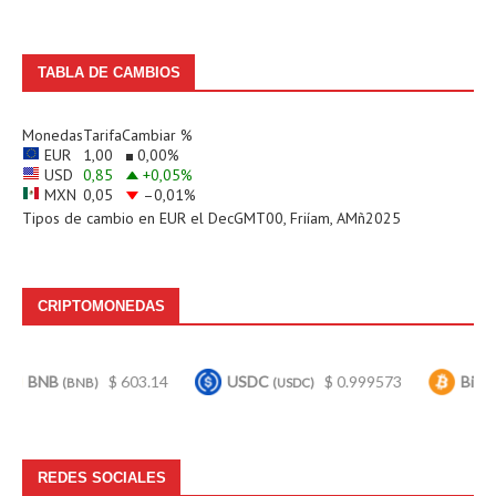
TABLA DE CAMBIOS
Monedas
Tarifa
Cambiar %
EUR
1,00
0,00
%
USD
0,85
+0,05
%
MXN
0,05
–0,01
%
Tipos de cambio en
EUR
el DecGMT00, Friíam, AMñ2025
CRIPTOMONEDAS
B
$ 603.14
USDC
$ 0.999573
Bitcoin
(BNB)
(USDC)
(BTC)
REDES SOCIALES