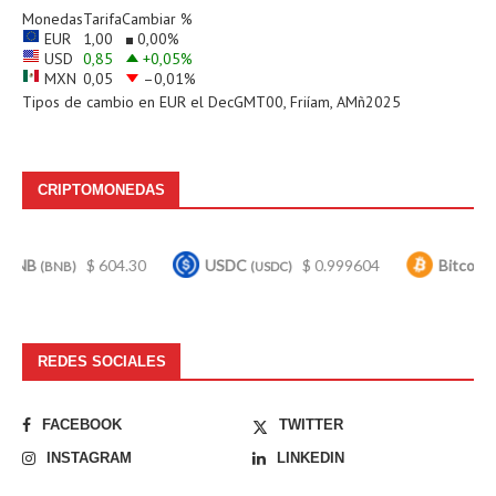
Monedas
Tarifa
Cambiar %
EUR
1,00
0,00
%
USD
0,85
+0,05
%
MXN
0,05
–0,01
%
Tipos de cambio en
EUR
el DecGMT00, Friíam, AMñ2025
CRIPTOMONEDAS
$ 604.30
USDC
$ 0.999604
Bitcoin
$ 6
NB)
(USDC)
(BTC)
REDES SOCIALES
FACEBOOK
TWITTER
INSTAGRAM
LINKEDIN