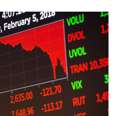
um
$ 1,907.29
Tether
$ 0.999347
BNB
(ETH)
(USDT)
(BNB)