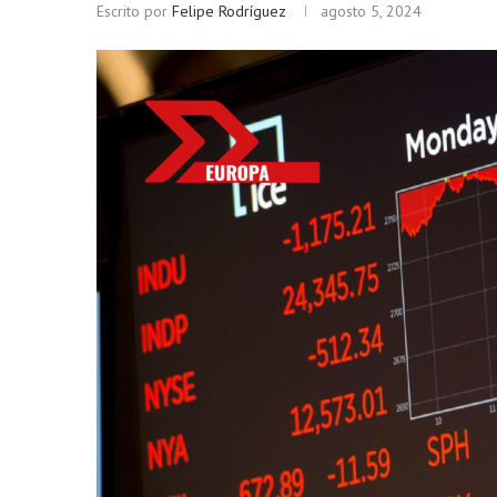
Escrito por
Felipe Rodríguez
agosto 5, 2024
Bitcoin
$ 64,535.00
Ethere
(BTC)