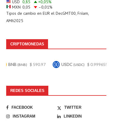
USD
0,85
+0,05
%
MXN
0,05
–0,01
%
Tipos de cambio en
EUR
el DecGMT00, Friíam,
AMñ2025
CRIPTOMONEDAS
$ 590.97
USDC
$ 0.999655
Bitcoin
$ 64,
(USDC)
(BTC)
REDES SOCIALES
FACEBOOK
TWITTER
INSTAGRAM
LINKEDIN