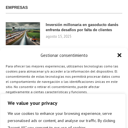
EMPRESAS
Inversión millonaria en gasoducto danés
enfrenta desafíos por falta de clientes
agosto 15, 2025
Gestionar consentimiento
Nvidia invierte 1.000 millones en startups
de IA para 2024
Para ofrecer las mejores experiencias, utilizamos tecnologías como las
agosto 9, 2025
cookies para almacenar y/o acceder a la información del dispositivo. El
consentimiento de estas tecnologías nos permitirá procesar datos como
el comportamiento de navegación o las identificaciones únicas en este
sitio. No consentir o retirar el consentimiento, puede afectar
negativamente a ciertas características y funciones.
¿Cómo el Método de Tres Sillas de Walt
Disney Puede Transformar Tu
Gestionar los servicios
We value your privacy
Productividad?
agosto 9, 2025
We use cookies to enhance your browsing experience, serve
ACEPTAR
personalised ads or content, and analyse our traffic. By clicking
"Accept All", you consent to our use of cookies.