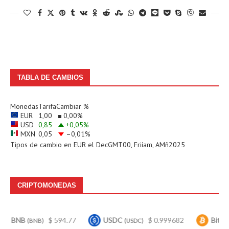
TABLA DE CAMBIOS
Monedas
Tarifa
Cambiar %
EUR
1,00
0,00
%
USD
0,85
+0,05
%
MXN
0,05
–0,01
%
Tipos de cambio en
EUR
el DecGMT00, Friíam, AMñ2025
CRIPTOMONEDAS
NB
$ 594.77
USDC
$ 0.999682
Bitcoin
(BNB)
(USDC)
(BTC